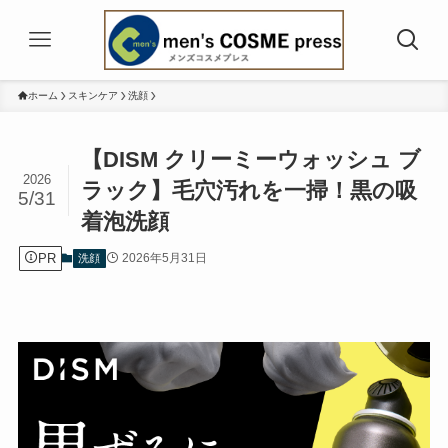
ホーム
スキンケア
洗顔
【DISM クリーミーウォッシュ ブ
2026
ラック】毛穴汚れを一掃！黒の吸
5/31
着泡洗顔
PR
2026年5月31日
洗顔